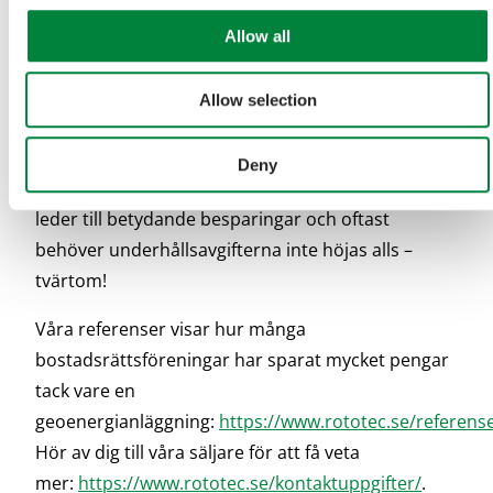
över att byta till kostnadseffektiv och klimatvänlig
geoenergi. Visste du att vi kan enkelt genomföra
Allow all
geoenergiprojekt med säkerhetsavstånd? Det är
inte nödvändigt för oss att gå in i lägenheterna
Allow selection
under projektet så vi kan därför installera
geoenergi på ett smidigt och säkert sätt även
Deny
under dessa utmanande tider. Att välja geoenergi
leder till betydande besparingar och oftast
behöver underhållsavgifterna inte höjas alls –
tvärtom!
Våra referenser visar hur många
bostadsrättsföreningar har sparat mycket pengar
tack vare en
geoenergianläggning:
https://www.rototec.se/referens
Hör av dig till våra säljare för att få veta
mer:
https://www.rototec.se/kontaktuppgifter/
.