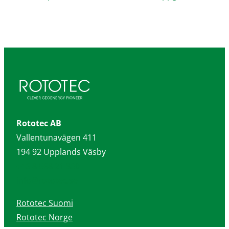
Rototec AB
Vallentunavägen 411
194 92 Upplands Väsby
+46 8 568 21 800
info@rototec.se
Rototec Suomi
Rototec Norge