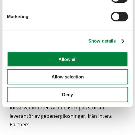
Marketing
Show details
Allow all
Allow selection
Deny
Formica Capital, ett svenskt investeringsbolag, har
förvärvat Rototec Group, Europas största
leverantör av geoenergilösningar, från Intera
Partners.