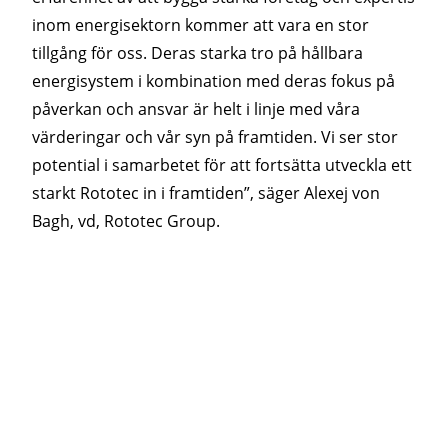
inom energisektorn kommer att vara en stor
tillgång för oss. Deras starka tro på hållbara
energisystem i kombination med deras fokus på
påverkan och ansvar är helt i linje med våra
värderingar och vår syn på framtiden. Vi ser stor
potential i samarbetet för att fortsätta utveckla ett
starkt Rototec in i framtiden”, säger Alexej von
Bagh, vd, Rototec Group.
Mer information:
Alexej von Bagh, vd, Rototec Group,
Alexej.vonbagh@rototec.fi
eller tel. +358 50 597
8550