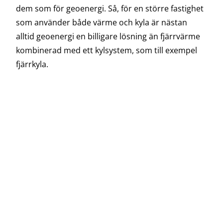
dem som för geoenergi. Så, för en större fastighet
som använder både värme och kyla är nästan
alltid geoenergi en billigare lösning än fjärrvärme
kombinerad med ett kylsystem, som till exempel
fjärrkyla.
Bergvärme vs luftvärmepump
En luftvärmepumpslösning är billigare än en
bergvärmepumpslösning då man inte behöver
borra. En luftvärmepump använder luften som
värmekälla i stället för borrhål i berggrund och
har
en innedel (likt en vanlig bergvärmepump) och en
utedel som värmeväxlar mot luften.