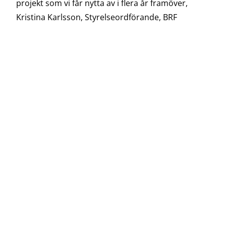
projekt som vi får nytta av i flera år framöve
r,
Kristina Karlsson,
Styrelseordförande, BRF
Kavaljersbacken.
Projektet i sin helhet:
90 lägenheter
Byggår 1965, bergvärme installerades 2014
18 st energibrunnar à 210 m
Besparingar: ca 430 000 SEK/år.
Här kan du läsa mer om hur
Rototec projekterar
och genomför borrning och installation av
geoenergianläggningar
!