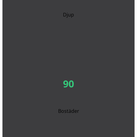
Djup
90
Bostäder